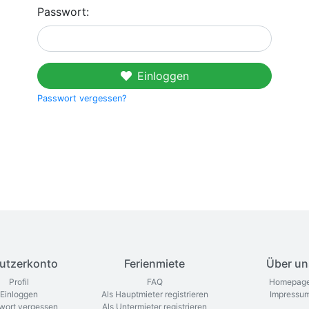
Passwort:
Einloggen
Passwort vergessen?
utzerkonto
Ferienmiete
Über un
Profil
FAQ
Homepag
Einloggen
Als Hauptmieter registrieren
Impressu
wort vergessen
Als Untermieter registrieren