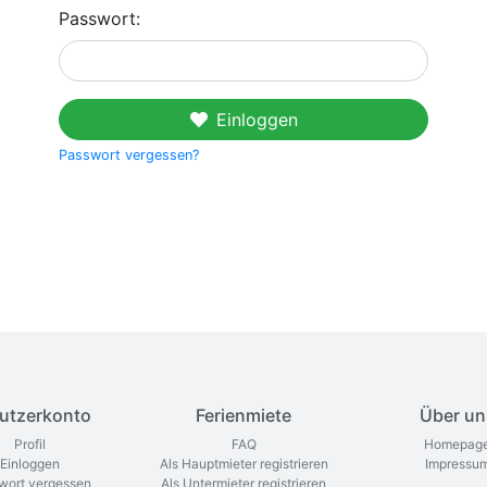
Passwort:
Einloggen
Passwort vergessen?
utzerkonto
Ferienmiete
Über un
Profil
FAQ
Homepag
Einloggen
Als Hauptmieter registrieren
Impressu
wort vergessen
Als Untermieter registrieren