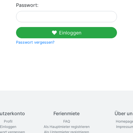
Passwort:
Einloggen
Passwort vergessen?
utzerkonto
Ferienmiete
Über un
Profil
FAQ
Homepag
Einloggen
Als Hauptmieter registrieren
Impressu
wort vergessen
Als Untermieter registrieren